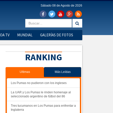
Sábado 08 de Agosto de 2026
OA TV
MUNDIAL
GALERÍAS DE FOTOS
RANKING
Ultimas
Más Leídas
Los Pumas no pudieron con los ingleses
La UAR y Los Pumas le rinden homenaje al
seleccionado argentino de fútbol del 86
Tres tucumanos en Los Pumas para enfrentar a
Inglaterra