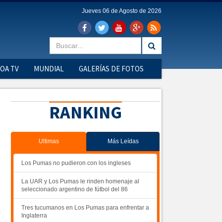
Jueves 06 de Agosto de 2026
OA TV
MUNDIAL
GALERÍAS DE FOTOS
RANKING
Ultimas
Más Leídas
Los Pumas no pudieron con los ingleses
La UAR y Los Pumas le rinden homenaje al
seleccionado argentino de fútbol del 86
Tres tucumanos en Los Pumas para enfrentar a
Inglaterra