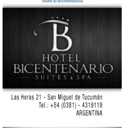
Tweets by tercertiemponoa