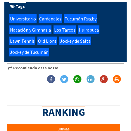
Tags
Universitario
Cardenales
Tucumán Rugby
Natación y Gimnasia
Los Tarcos
Huirapuca
Lawn Tennis
Old Lions
Jockey de Salta
Jockey de Tucumán
Recomienda esta nota:
RANKING
Ultimas