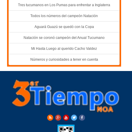
Tres tucumanos en Los Pumas para enfrentar a Inglaterra
Todos los números del campeón Natación
Aguará Guazú se quedó con la Copa
Natación se coronó campeón del Anual Tucumano
Mi Hasta Luego al querido Cacho Valdez
Números y curiosidades a tener en cuenta