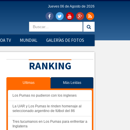
Jueves 06 de Agosto de 2026
OA TV
MUNDIAL
GALERÍAS DE FOTOS
RANKING
Ultimas
Más Leídas
Los Pumas no pudieron con los ingleses
La UAR y Los Pumas le rinden homenaje al
seleccionado argentino de fútbol del 86
Tres tucumanos en Los Pumas para enfrentar a
Inglaterra