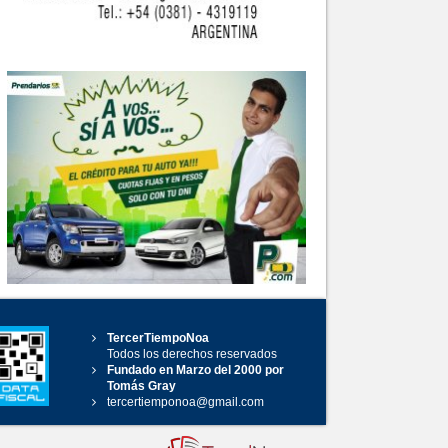
TercerTiempoNoa
Todos los derechos reservados
Fundado en Marzo del 2000 por
Tomás Gray
tercertiemponoa@gmail.com