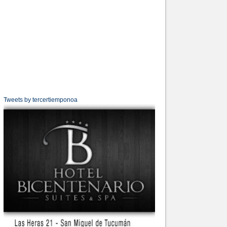
Tweets by tercertiemponoa