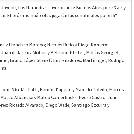
 Juvenil, Los Naranjitas cayeron ante Buenos Aires por 53 a 5 y
en. El próximo miércoles jugarán las semifinales por el 5°
e y Francisco Moreno; Nicolás Buffo y Diego Romero;
Juan de la Cruz Molina y Belisario Pfister; Matías Georgieff,
imo; Bruno López Staneff. Entrenadores: Martín Ygel, Rodrigo
las
coni, Nicolás Toth; Ramón Duggan y Marcelo Toledo; Marcos
z; Mateo Albanese y Mateo Camerlinckx; Pedro Castro, Juan
ores: Ricardo Alvarado, Diego Wade, Santiago Ezcurra y