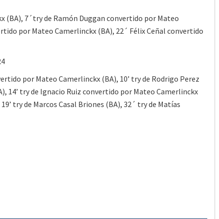
kx (BA), 7´try de Ramón Duggan convertido por Mateo
ertido por Mateo Camerlinckx (BA), 22´ Félix Ceñal convertido
24
vertido por Mateo Camerlinckx (BA), 10’ try de Rodrigo Perez
, 14’ try de Ignacio Ruiz convertido por Mateo Camerlinckx
19’ try de Marcos Casal Briones (BA), 32´ try de Matías