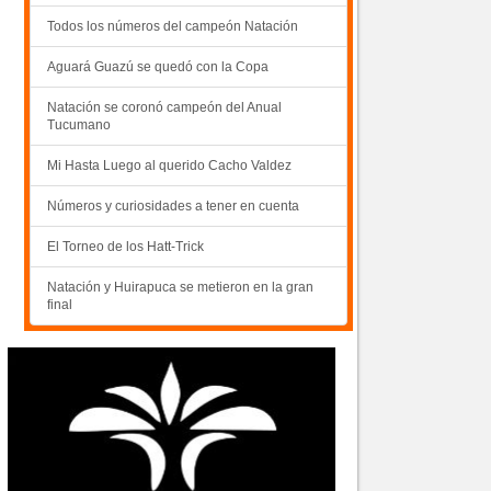
Todos los números del campeón Natación
Aguará Guazú se quedó con la Copa
Natación se coronó campeón del Anual
Tucumano
Mi Hasta Luego al querido Cacho Valdez
Números y curiosidades a tener en cuenta
El Torneo de los Hatt-Trick
Natación y Huirapuca se metieron en la gran
final