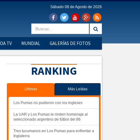
Sábado 08 de Agosto de 2026
OA TV
MUNDIAL
GALERÍAS DE FOTOS
RANKING
Ultimas
Más Leídas
Los Pumas no pudieron con los ingleses
La UAR y Los Pumas le rinden homenaje al
seleccionado argentino de fútbol del 86
Tres tucumanos en Los Pumas para enfrentar a
Inglaterra