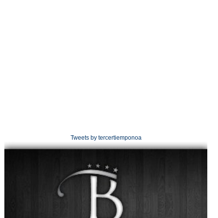
Tweets by tercertiemponoa