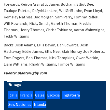
Forwards: Keiron Assiratti, James Botham, Elliot Dee,
Taulupe Faletau, Dafydd Jenkins, WillGriff John, Evan Lloyd,
Kemsley Mathias, Jac Morgan, Sam Parry, Tommy Reffell,
Will Rowlands, Nicky Smith, Gareth Thomas, Freddie
Thomas, Henry Thomas, Christ Tshiunza, Aaron Wainwright,
Teddy Williams
Backs: Josh Adams, Ellis Bevan, Dan Edwards, Josh
Hathaway, Eddie James, Ellis Mee, Blair Murray, Joe Roberts,
Tom Rogers, Ben Thomas, Nick Tompkins, Owen Watkin,
Liam Williams, Rhodri Williams, Tomos Williams
Fuente: planterugby.com
Tags
Italia
Francia
Gales
Escocia
Inglaterra
Seis Naciones
Irlanda