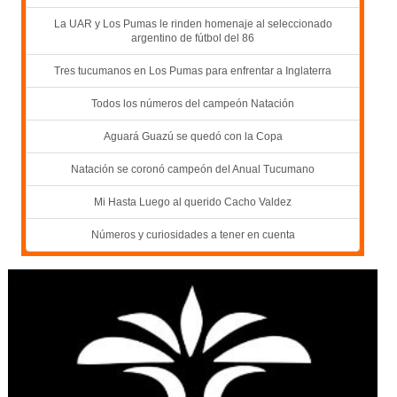
La UAR y Los Pumas le rinden homenaje al seleccionado
argentino de fútbol del 86
Tres tucumanos en Los Pumas para enfrentar a Inglaterra
Todos los números del campeón Natación
Aguará Guazú se quedó con la Copa
Natación se coronó campeón del Anual Tucumano
Mi Hasta Luego al querido Cacho Valdez
Números y curiosidades a tener en cuenta