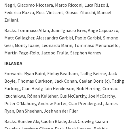
Negri, Giacomo Nicotera, Marco Ricconi, Luca Rizzoli,
Federico Ruzza, Ross Vintcent, Giosue Zilocchi, Manuel
Zuliani.
Backs: Tommaso Allan, Juan Ignacio Brex, Ange Capuozzo,
Matt Gallagher, Alessandro Garbisi, Paolo Garbisi, Simone
Gesi, Monty Ioane, Leonardo Marin, Tommaso Menoncello,
Martin Page-Relo, Jacopo Trulla, Stephen Varney
IRLANDA
Forwards: Ryan Baird, Finlay Bealham, Tadhg Beirne, Jack
Boyle, Thomas Clarkson, Jack Conan, Caelan Doris (c), Tadhg
Furlong, Cian Healy, Iain Henderson, Rob Herring, Cormac
Izuchukwu, Rónan Kelleher, Gus McCarthy, Joe McCarthy,
Peter O’Mahony, Andrew Porter, Cian Prendergast, James
Ryan, Dan Sheehan, Josh van der Flier
Backs: Bundee Aki, Caolin Blade, Jack Crowley, Ciaran
Frawley, Jamison Gibson-Park, Mack Hansen, Robbie