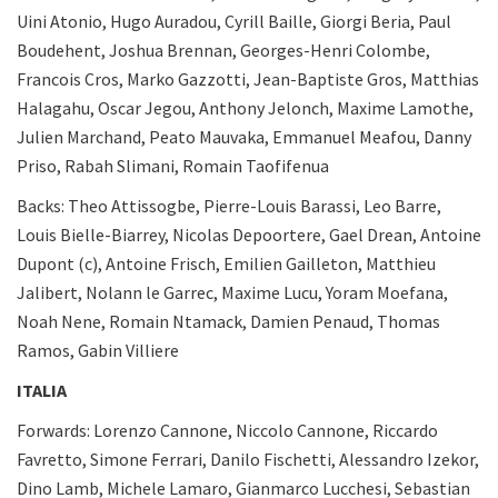
Uini Atonio, Hugo Auradou, Cyrill Baille, Giorgi Beria, Paul
Boudehent, Joshua Brennan, Georges-Henri Colombe,
Francois Cros, Marko Gazzotti, Jean-Baptiste Gros, Matthias
Halagahu, Oscar Jegou, Anthony Jelonch, Maxime Lamothe,
Julien Marchand, Peato Mauvaka, Emmanuel Meafou, Danny
Priso, Rabah Slimani, Romain Taofifenua
Backs: Theo Attissogbe, Pierre-Louis Barassi, Leo Barre,
Louis Bielle-Biarrey, Nicolas Depoortere, Gael Drean, Antoine
Dupont (c), Antoine Frisch, Emilien Gailleton, Matthieu
Jalibert, Nolann le Garrec, Maxime Lucu, Yoram Moefana,
Noah Nene, Romain Ntamack, Damien Penaud, Thomas
Ramos, Gabin Villiere
ITALIA
Forwards: Lorenzo Cannone, Niccolo Cannone, Riccardo
Favretto, Simone Ferrari, Danilo Fischetti, Alessandro Izekor,
Dino Lamb, Michele Lamaro, Gianmarco Lucchesi, Sebastian