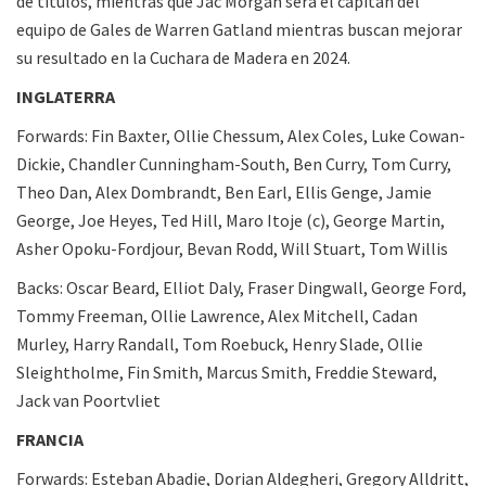
de títulos, mientras que Jac Morgan será el capitán del
equipo de Gales de Warren Gatland mientras buscan mejorar
su resultado en la Cuchara de Madera en 2024.
INGLATERRA
Forwards: Fin Baxter, Ollie Chessum, Alex Coles, Luke Cowan-
Dickie, Chandler Cunningham-South, Ben Curry, Tom Curry,
Theo Dan, Alex Dombrandt, Ben Earl, Ellis Genge, Jamie
George, Joe Heyes, Ted Hill, Maro Itoje (c), George Martin,
Asher Opoku-Fordjour, Bevan Rodd, Will Stuart, Tom Willis
Backs: Oscar Beard, Elliot Daly, Fraser Dingwall, George Ford,
Tommy Freeman, Ollie Lawrence, Alex Mitchell, Cadan
Murley, Harry Randall, Tom Roebuck, Henry Slade, Ollie
Sleightholme, Fin Smith, Marcus Smith, Freddie Steward,
Jack van Poortvliet
FRANCIA
Forwards: Esteban Abadie, Dorian Aldegheri, Gregory Alldritt,