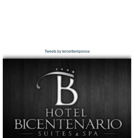
Tweets by tercertiemponoa