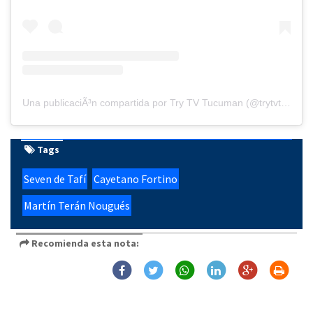
Una publicaciÃ³n compartida por Try TV Tucuman (@trytvtucuman)
Tags
Seven de Tafí
Cayetano Fortino
Martín Terán Nougués
Recomienda esta nota: