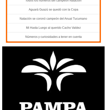
Todos los números del campeón Natación
Aguará Guazú se quedó con la Copa
Natación se coronó campeón del Anual Tucumano
Mi Hasta Luego al querido Cacho Valdez
Números y curiosidades a tener en cuenta