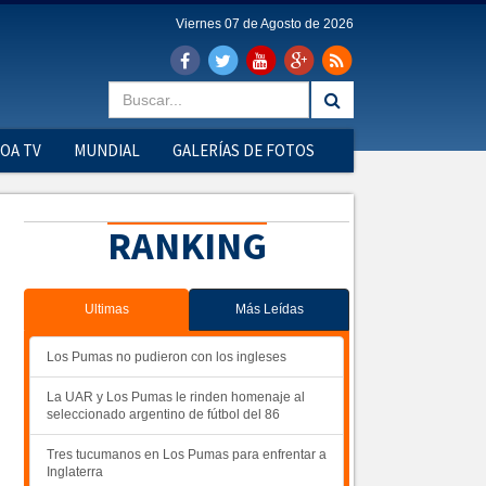
Viernes 07 de Agosto de 2026
OA TV
MUNDIAL
GALERÍAS DE FOTOS
RANKING
Ultimas
Más Leídas
Los Pumas no pudieron con los ingleses
La UAR y Los Pumas le rinden homenaje al
seleccionado argentino de fútbol del 86
Tres tucumanos en Los Pumas para enfrentar a
Inglaterra