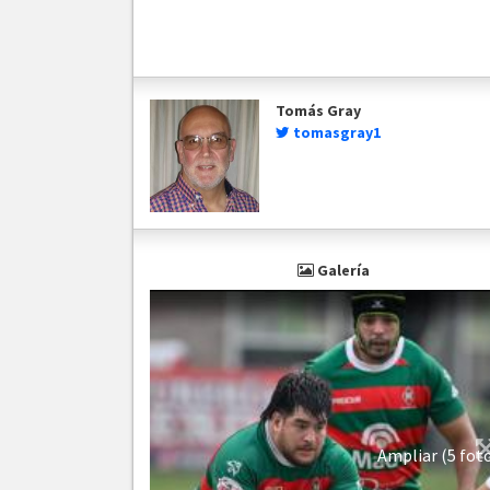
Tomás Gray
tomasgray1
Galería
Ampliar (5 fot