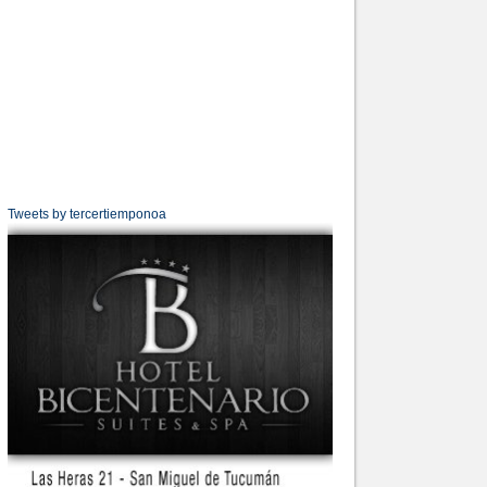
Tweets by tercertiemponoa