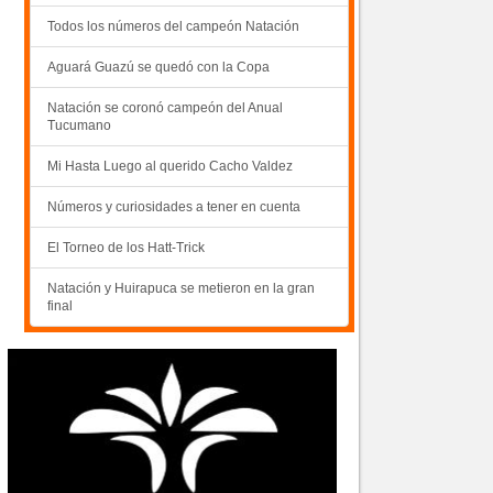
Todos los números del campeón Natación
Aguará Guazú se quedó con la Copa
Natación se coronó campeón del Anual
Tucumano
Mi Hasta Luego al querido Cacho Valdez
Números y curiosidades a tener en cuenta
El Torneo de los Hatt-Trick
Natación y Huirapuca se metieron en la gran
final