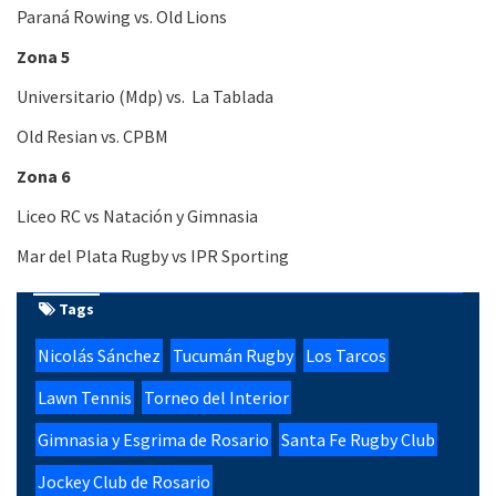
Paraná Rowing vs. Old Lions
Zona 5
Universitario (Mdp) vs. La Tablada
Old Resian vs. CPBM
Zona 6
Liceo RC vs Natación y Gimnasia
Mar del Plata Rugby vs IPR Sporting
Tags
Nicolás Sánchez
Tucumán Rugby
Los Tarcos
Lawn Tennis
Torneo del Interior
Gimnasia y Esgrima de Rosario
Santa Fe Rugby Club
Jockey Club de Rosario