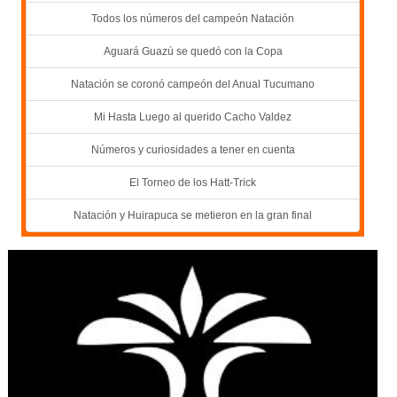
Todos los números del campeón Natación
Aguará Guazú se quedó con la Copa
Natación se coronó campeón del Anual Tucumano
Mi Hasta Luego al querido Cacho Valdez
Números y curiosidades a tener en cuenta
El Torneo de los Hatt-Trick
Natación y Huirapuca se metieron en la gran final