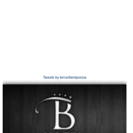
Tweets by tercertiemponoa