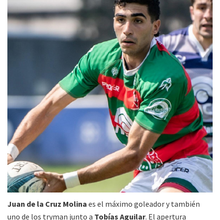
Juan de la Cruz Molina
es el máximo goleador y también
uno de los tryman junto a
Tobías Aguilar
. El apertura