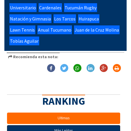
Universitario
Cardenales
Tucumán Rugby
Natación y Gimnasia
Los Tarcos
Huirapuca
Lawn Tennis
Anual Tucumano
Juan de la Cruz Molina
Tobías Aguilar
Recomienda esta nota:
RANKING
Ultimas
Más Leídas