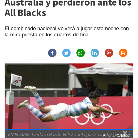
Australia y perdieron ante los
All Blacks
El combinado nacional volverá a jugar esta noche con
la mira puesta en los cuartos de final
EN EL AIRE. Lautaro Bazán Vélez vuela para asentar un try
Ampliar (1 fotos)