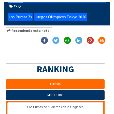
Tags
Los Pumas 7s
Juegos Olímpicos Tokyo 2020
Recomienda esta nota:
RANKING
Ultimas
Más Leídas
Los Pumas no pudieron con los ingleses