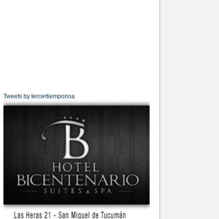
Tweets by tercertiemponoa