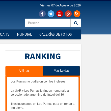
Viernes 07 de Agosto de 2026
OA TV
MUNDIAL
GALERÍAS DE FOTOS
RANKING
Ultimas
Más Leídas
Los Pumas no pudieron con los ingleses
La UAR y Los Pumas le rinden homenaje al
seleccionado argentino de fútbol del 86
Tres tucumanos en Los Pumas para enfrentar a
Inglaterra