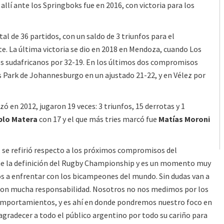
allí ante los Springboks fue en 2016, con victoria para los
l de 36 partidos, con un saldo de 3 triunfos para el
e. La última victoria se dio en 2018 en Mendoza, cuando Los
os sudafricanos por 32-19. En los últimos dos compromisos
is Park de Johannesburgo en un ajustado 21-22, y en Vélez por
en 2012, jugaron 19 veces: 3 triunfos, 15 derrotas y 1
blo Matera
con 17 y el que más tries marcó fue
Matías Moroni
 se refirió respecto a los próximos compromisos del
ene la definición del Rugby Championship y es un momento muy
 a enfrentar con los bicampeones del mundo. Sin dudas van a
 con mucha responsabilidad. Nosotros no nos medimos por los
comportamientos, y es ahí en donde pondremos nuestro foco en
agradecer a todo el público argentino por todo su cariño para