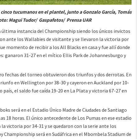
inco tucumanos en el plantel, junto a Gonzalo García, Tomás
Foto: Magui Tudor/ Gaspafotos/ Prensa UAR
a última instancia del Championship siendo los únicos invictos
n ante los Wallabies de visitante y se llevaron la victoria por
ue momento de recibir a los All Blacks en casa y fue allí donde
s: ganaron 31-27 en el mítico Ellis Park de Johannesburgo y
ro fechas del torneo obtuvieron dos triunfos y dos derrotas. En
triunfo en Wellington por 38-30 y cayeron en Auckland por 10-
país, el saldo fue caída 19-20 en La Plata y victoria 67-27 en
gboks será en el Estadio Único Madre de Ciudades de Santiago
las 18 horas. El único antecedente de Los Pumas en ese estadio
la victoria por 34-31 y se quedaron con la serie ante los
gby Championship será en Sudáfrica en el Mbombela Stadium de