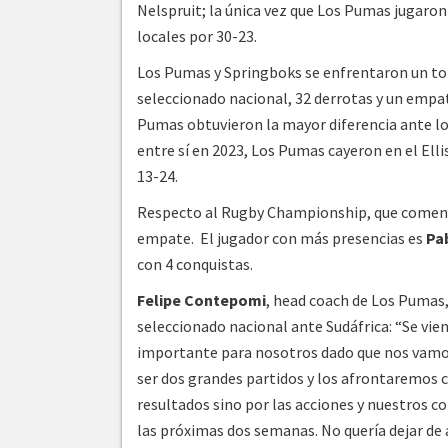
Nelspruit; la única vez que Los Pumas jugaron 
locales por 30-23.
Los Pumas y Springboks se enfrentaron un tota
seleccionado nacional, 32 derrotas y un empat
Pumas obtuvieron la mayor diferencia ante l
entre sí en 2023, Los Pumas cayeron en el Ell
13-24.
Respecto al Rugby Championship, que comenzó 
empate. El jugador con más presencias es
Pa
con 4 conquistas.
Felipe Contepomi
, head coach de Los Pumas,
seleccionado nacional ante Sudáfrica: “Se vi
importante para nosotros dado que nos vamos
ser dos grandes partidos y los afrontaremos
resultados sino por las acciones y nuestros 
las próximas dos semanas. No quería dejar de 