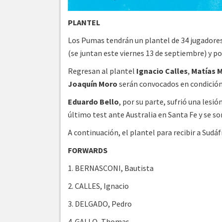
PLANTEL
Los Pumas tendrán un plantel de 34 jugadore
(se juntan este viernes 13 de septiembre) y pos
Regresan al plantel
Ignacio Calles
,
Matías 
Joaquín Moro
serán convocados en condición
Eduardo Bello
, por su parte, sufrió una lesi
último test ante Australia en Santa Fe y se s
A continuación, el plantel para recibir a Sudáf
FORWARDS
1. BERNASCONI, Bautista
2. CALLES, Ignacio
3. DELGADO, Pedro
4. GALLO, Thomas