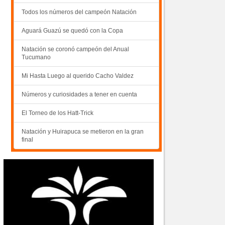
Todos los números del campeón Natación
Aguará Guazú se quedó con la Copa
Natación se coronó campeón del Anual
Tucumano
Mi Hasta Luego al querido Cacho Valdez
Números y curiosidades a tener en cuenta
El Torneo de los Hatt-Trick
Natación y Huirapuca se metieron en la gran
final