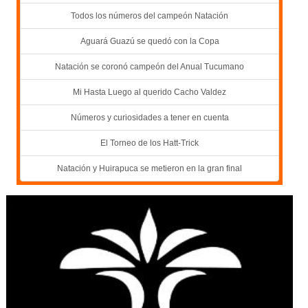
Todos los números del campeón Natación
Aguará Guazú se quedó con la Copa
Natación se coronó campeón del Anual Tucumano
Mi Hasta Luego al querido Cacho Valdez
Números y curiosidades a tener en cuenta
El Torneo de los Hatt-Trick
Natación y Huirapuca se metieron en la gran final