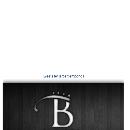
Tweets by tercertiemponoa