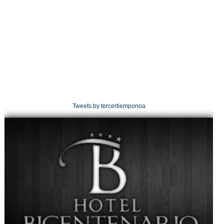
Tweets by tercertiemponoa