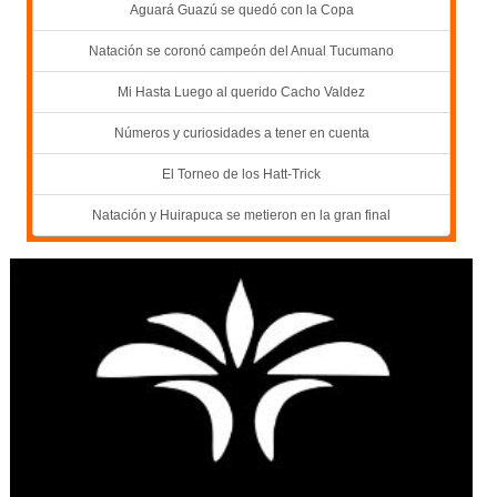
Aguará Guazú se quedó con la Copa
Natación se coronó campeón del Anual Tucumano
Mi Hasta Luego al querido Cacho Valdez
Números y curiosidades a tener en cuenta
El Torneo de los Hatt-Trick
Natación y Huirapuca se metieron en la gran final