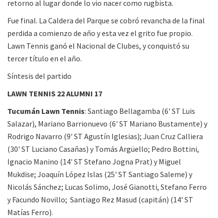
retorno al lugar donde lo vio nacer como rugbista.
Fue final. La Caldera del Parque se cobró revancha de la final
perdida a comienzo de año y esta vez el grito fue propio.
Lawn Tennis ganó el Nacional de Clubes, y conquistó su
tercer título en el año.
Síntesis del partido
LAWN TENNIS 22 ALUMNI 17
Tucumán Lawn Tennis
: Santiago Bellagamba (6' ST Luis
Salazar), ⁠Mariano Barrionuevo (6' ST Mariano Bustamente) y
Rodrigo Navarro (9' ST Agustín Iglesias); ⁠Juan Cruz Calliera
(30' ST Luciano Casañas) y ⁠Tomás Argüello; ⁠Pedro Bottini,
⁠Ignacio Manino (14' ST Stefano Jogna Prat) y ⁠Miguel
Mukdise; ⁠Joaquín López Islas (25' ST Santiago Saleme) y
⁠Nicolás Sánchez; ⁠Lucas Solimo, ⁠José Gianotti, ⁠Stefano Ferro
y ⁠Facundo Novillo; ⁠Santiago Rez Masud (capitán) (14' ST
Matías Ferro).