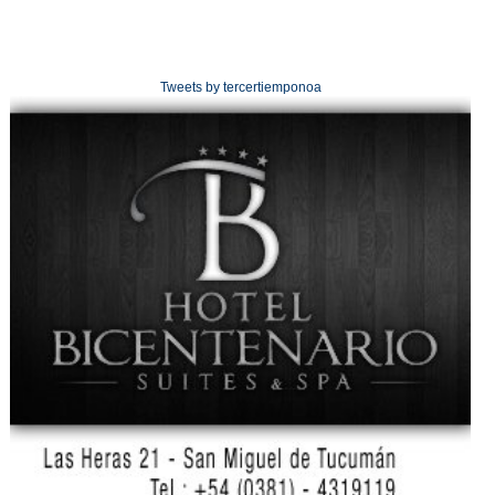
Tweets by tercertiemponoa