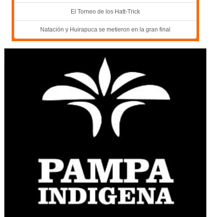
El Torneo de los Hatt-Trick
Natación y Huirapuca se metieron en la gran final