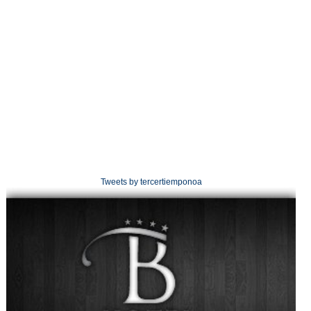
Tweets by tercertiemponoa