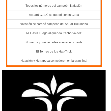
Todos los números del campeón Natación
Aguará Guazú se quedó con la Copa
Natación se coronó campeón del Anual Tucumano
Mi Hasta Luego al querido Cacho Valdez
Números y curiosidades a tener en cuenta
El Torneo de los Hatt-Trick
Natación y Huirapuca se metieron en la gran final