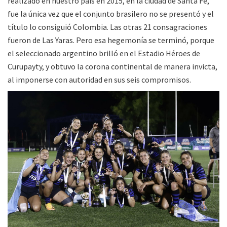
realizado en nuestro país en 2015, en la ciudad de Santa Fe,
fue la única vez que el conjunto brasilero no se presentó y el
título lo consiguió Colombia. Las otras 21 consagraciones
fueron de Las Yaras. Pero esa hegemonía se terminó, porque
el seleccionado argentino brilló en el Estadio Héroes de
Curupayty, y obtuvo la corona continental de manera invicta,
al imponerse con autoridad en sus seis compromisos.