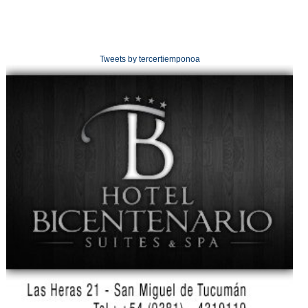
Tweets by tercertiemponoa