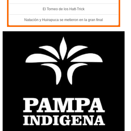
El Torneo de los Hatt-Trick
Natación y Huirapuca se metieron en la gran final