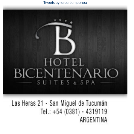
Tweets by tercertiemponoa