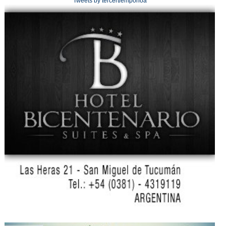
Tweets by tercertiemponoa