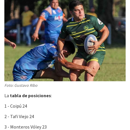
Foto: Gustavo Ribo
La
tabla de posiciones
:
1 - Coipú 24
2 - Tafi Viejo 24
3 - Monteros Vóley 23