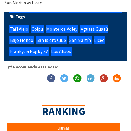
San Martín vs Liceo
Tags
Tafí Viejo
Coipú
Monteros Voley
Aguará Guazú
Bajo Hondo
San Isidro Club
San Martín
Liceo
Frankycia Rugby XV
Los Alisos
Recomienda esta nota:
RANKING
Ultimas