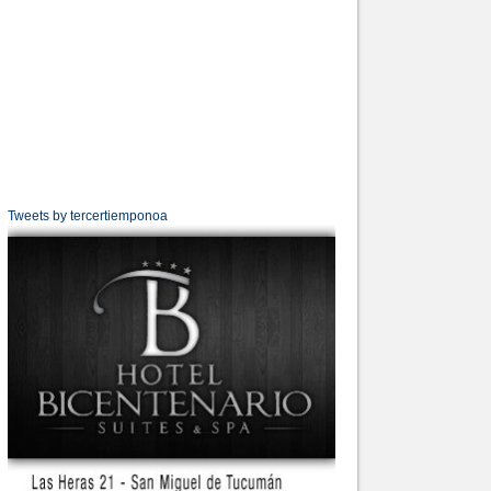
Tweets by tercertiemponoa