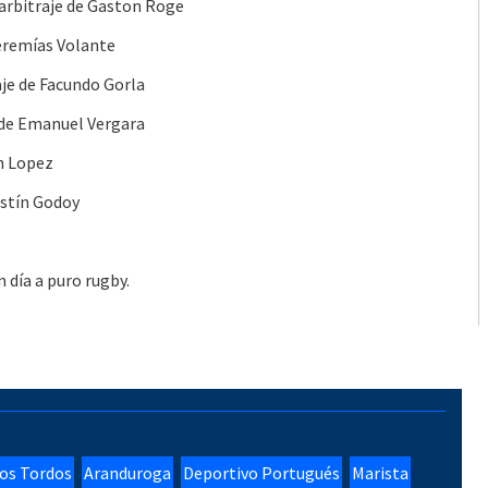
 arbitraje de Gaston Roge
Jeremías Volante
aje de Facundo Gorla
e de Emanuel Vergara
an Lopez
ustín Godoy
 día a puro rugby.
os Tordos
Aranduroga
Deportivo Portugués
Marista