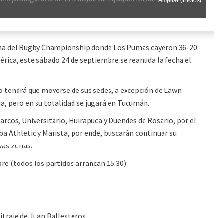
Ampliar (1 fotos)
echa del Rugby Championship donde Los Pumas cayeron 36-20
rica, este sábado 24 de septiembre se reanuda la fecha el
o tendrá que moverse de sus sedes, a excepción de Lawn
ia, pero en su totalidad se jugará en Tucumán.
Tarcos, Universitario, Huirapuca y Duendes de Rosario, por el
ba Athletic y Marista, por ende, buscarán continuar su
vas zonas.
e (todos los partidos arrancan 15:30):
bitraje de Juan Ballesteros .