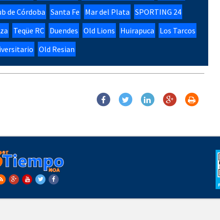
ub de Córdoba
Santa Fe
Mar del Plata
SPORTING 24
oza
Teqüe RC
Duendes
Old Lions
Huirapuca
Los Tarcos
versitario
Old Resian