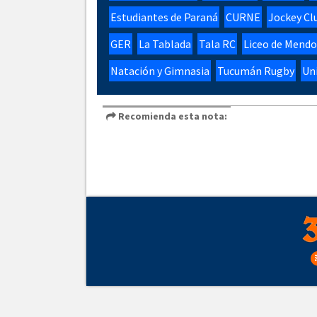
Estudiantes de Paraná
CURNE
Jockey Cl
GER
La Tablada
Tala RC
Liceo de Mend
Natación y Gimnasia
Tucumán Rugby
Uni
Recomienda esta nota: