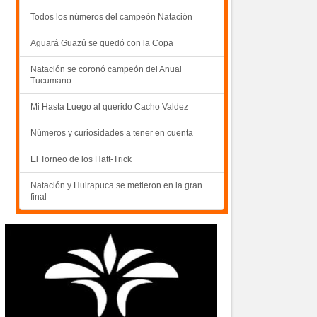
Todos los números del campeón Natación
Aguará Guazú se quedó con la Copa
Natación se coronó campeón del Anual
Tucumano
Mi Hasta Luego al querido Cacho Valdez
Números y curiosidades a tener en cuenta
El Torneo de los Hatt-Trick
Natación y Huirapuca se metieron en la gran
final