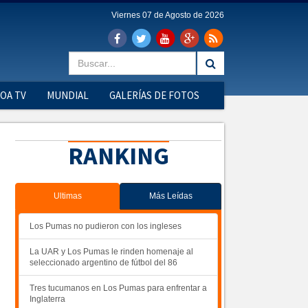
Viernes 07 de Agosto de 2026
OA TV
MUNDIAL
GALERÍAS DE FOTOS
RANKING
Ultimas
Más Leídas
Los Pumas no pudieron con los ingleses
La UAR y Los Pumas le rinden homenaje al
seleccionado argentino de fútbol del 86
Tres tucumanos en Los Pumas para enfrentar a
Inglaterra