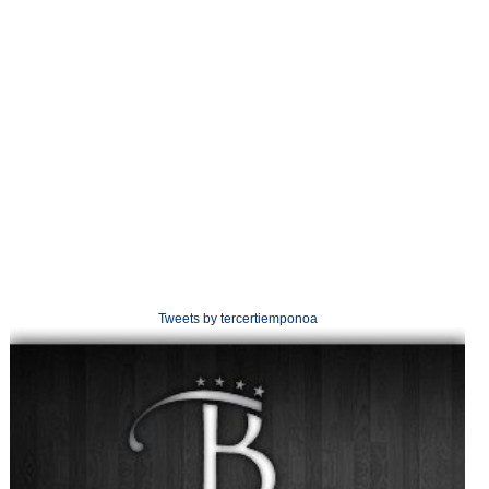
Tweets by tercertiemponoa