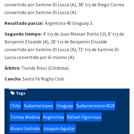
convertido por Santino Di Lucca (A), 38' try de Diego Correa
convertido por Santino Di Lucca (A).
Resultado parcia
l: Argentina 40 Uruguay 3.
Segundo tiempo:
4' try de Juan Manuel Dotta (U), 8' try de
Benjamín Elizalde (A), 28' try de Benjamín Elizalde
convertido por Santino Di Lucca (A), 71' try de Santino Di
Lucca convertido por él mismo (A).
Árbitro
: Tomás Ninci (Córdoba).
Cancha
: Santa Fe Rugby Club.
Tags
Chile
Sudamericano
Uruguay
Sudamericano M19
Tomas Medina
Argentina
Rafael Ogorman
Alvaro Galindo
Joaquin Aguilar