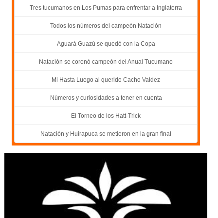
Tres tucumanos en Los Pumas para enfrentar a Inglaterra
Todos los números del campeón Natación
Aguará Guazú se quedó con la Copa
Natación se coronó campeón del Anual Tucumano
Mi Hasta Luego al querido Cacho Valdez
Números y curiosidades a tener en cuenta
El Torneo de los Hatt-Trick
Natación y Huirapuca se metieron en la gran final