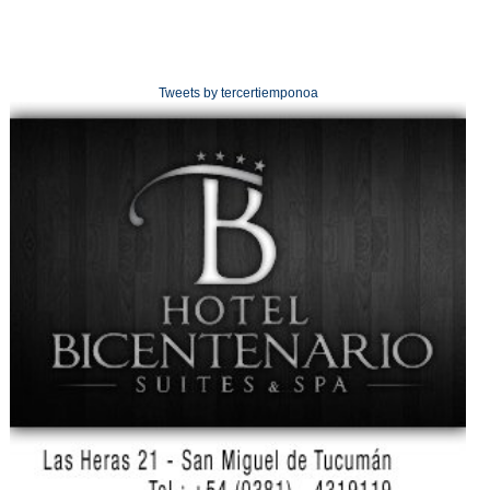
Tweets by tercertiemponoa