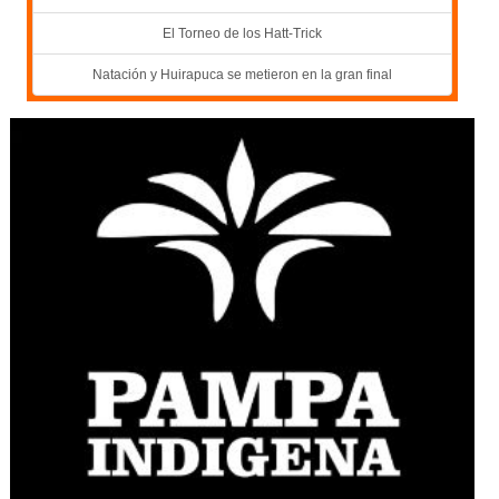
El Torneo de los Hatt-Trick
Natación y Huirapuca se metieron en la gran final