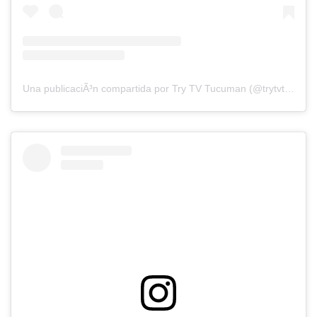
Una publicaciÃ³n compartida por Try TV Tucuman (@trytvtucuman)