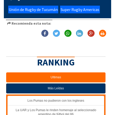
Unión de Rugby de Tucumán
Super Rugby Americas
Recomienda esta nota:
RANKING
Ultimas
Más Leídas
Los Pumas no pudieron con los ingleses
La UAR y Los Pumas le rinden homenaje al seleccionado
argentino de fútbol del 86