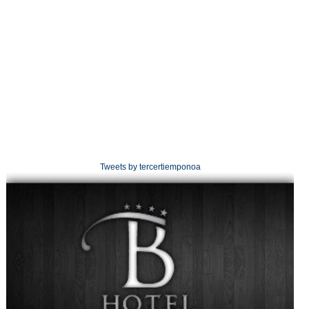
Tweets by tercertiemponoa