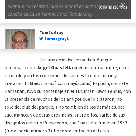
siempre con el árbol que se plantó en su homenaje, en la
Ampliar (31 fotos)
cancha de Lawn Tennis. Foto: Tomás Gray
Tomás Gray
tomasgray1
Fue una emotiva despedida. Aunque
personas como
Angel Guastella
quedan para siempre, en el
recuerdo y en los corazones de quienes lo conocieron y
trataron. El Maestro (así, con mayúsculas) Papuchi, como le
llamaban, tuvo su homenaje en el Tucumán Lawn Tennis, con
la presencia de muchos de los amigos que lo trataron, no
solo del club del parque, sino también de los demás clubes
tucumanos, y de otras provincias, entre ellos, varios de sus
discípulos del club Pueyrredón, que Guastella fundó en 1953
(fue el socio número 3). En representación del club