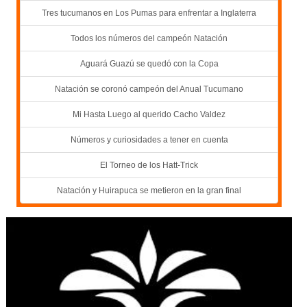
Tres tucumanos en Los Pumas para enfrentar a Inglaterra
Todos los números del campeón Natación
Aguará Guazú se quedó con la Copa
Natación se coronó campeón del Anual Tucumano
Mi Hasta Luego al querido Cacho Valdez
Números y curiosidades a tener en cuenta
El Torneo de los Hatt-Trick
Natación y Huirapuca se metieron en la gran final