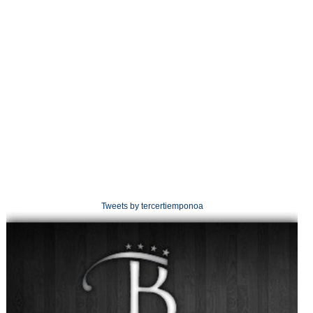
Tweets by tercertiemponoa