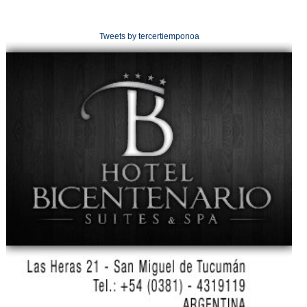
Tweets by tercertiemponoa