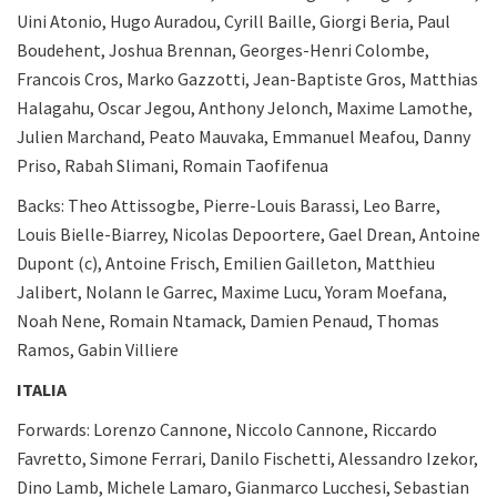
Uini Atonio, Hugo Auradou, Cyrill Baille, Giorgi Beria, Paul
Boudehent, Joshua Brennan, Georges-Henri Colombe,
Francois Cros, Marko Gazzotti, Jean-Baptiste Gros, Matthias
Halagahu, Oscar Jegou, Anthony Jelonch, Maxime Lamothe,
Julien Marchand, Peato Mauvaka, Emmanuel Meafou, Danny
Priso, Rabah Slimani, Romain Taofifenua
Backs: Theo Attissogbe, Pierre-Louis Barassi, Leo Barre,
Louis Bielle-Biarrey, Nicolas Depoortere, Gael Drean, Antoine
Dupont (c), Antoine Frisch, Emilien Gailleton, Matthieu
Jalibert, Nolann le Garrec, Maxime Lucu, Yoram Moefana,
Noah Nene, Romain Ntamack, Damien Penaud, Thomas
Ramos, Gabin Villiere
ITALIA
Forwards: Lorenzo Cannone, Niccolo Cannone, Riccardo
Favretto, Simone Ferrari, Danilo Fischetti, Alessandro Izekor,
Dino Lamb, Michele Lamaro, Gianmarco Lucchesi, Sebastian