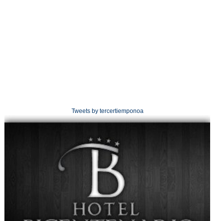
Tweets by tercertiemponoa