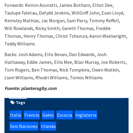
Forwards: Keiron Assiratti, James Botham, Elliot Dee,
Taulupe Faletau, Dafydd Jenkins, WillGriff John, Evan Lloyd,
Kemsley Mathias, Jac Morgan, Sam Parry, Tommy Reffell,
Will Rowlands, Nicky Smith, Gareth Thomas, Freddie
Thomas, Henry Thomas, Christ Tshiunza, Aaron Wainwright,
Teddy Williams
Backs: Josh Adams, Ellis Bevan, Dan Edwards, Josh
Hathaway, Eddie James, Ellis Mee, Blair Murray, Joe Roberts,
Tom Rogers, Ben Thomas, Nick Tompkins, Owen Watkin,
Liam Williams, Rhodri Williams, Tomos Williams
Fuente: planterugby.com
Tags
Italia
Francia
Gales
Escocia
Inglaterra
Seis Naciones
Irlanda