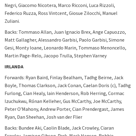
Negri, Giacomo Nicotera, Marco Ricconi, Luca Rizzoli,
Federico Ruzza, Ross Vintcent, Giosue Zilocchi, Manuel
Zuliani.
Backs: Tommaso Allan, Juan Ignacio Brex, Ange Capuozzo,
Matt Gallagher, Alessandro Garbisi, Paolo Garbisi, Simone
Gesi, Monty Ioane, Leonardo Marin, Tommaso Menoncello,
Martin Page-Relo, Jacopo Trulla, Stephen Varney
IRLANDA
Forwards: Ryan Baird, Finlay Bealham, Tadhg Beirne, Jack
Boyle, Thomas Clarkson, Jack Conan, Caelan Doris (c), Tadhg
Furlong, Cian Healy, Iain Henderson, Rob Herring, Cormac
Izuchukwu, Rónan Kelleher, Gus McCarthy, Joe McCarthy,
Peter O’Mahony, Andrew Porter, Cian Prendergast, James
Ryan, Dan Sheehan, Josh van der Flier
Backs: Bundee Aki, Caolin Blade, Jack Crowley, Ciaran
Frawley, Jamison Gibson-Park, Mack Hansen, Robbie