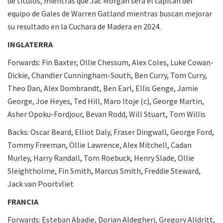
de títulos, mientras que Jac Morgan será el capitán del
equipo de Gales de Warren Gatland mientras buscan mejorar
su resultado en la Cuchara de Madera en 2024.
INGLATERRA
Forwards: Fin Baxter, Ollie Chessum, Alex Coles, Luke Cowan-
Dickie, Chandler Cunningham-South, Ben Curry, Tom Curry,
Theo Dan, Alex Dombrandt, Ben Earl, Ellis Genge, Jamie
George, Joe Heyes, Ted Hill, Maro Itoje (c), George Martin,
Asher Opoku-Fordjour, Bevan Rodd, Will Stuart, Tom Willis
Backs: Oscar Beard, Elliot Daly, Fraser Dingwall, George Ford,
Tommy Freeman, Ollie Lawrence, Alex Mitchell, Cadan
Murley, Harry Randall, Tom Roebuck, Henry Slade, Ollie
Sleightholme, Fin Smith, Marcus Smith, Freddie Steward,
Jack van Poortvliet
FRANCIA
Forwards: Esteban Abadie, Dorian Aldegheri, Gregory Alldritt,