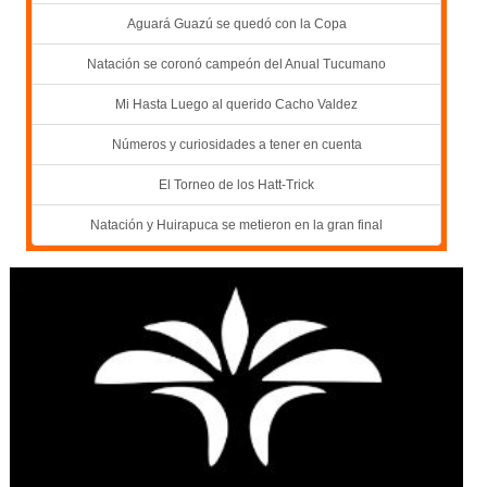
Aguará Guazú se quedó con la Copa
Natación se coronó campeón del Anual Tucumano
Mi Hasta Luego al querido Cacho Valdez
Números y curiosidades a tener en cuenta
El Torneo de los Hatt-Trick
Natación y Huirapuca se metieron en la gran final