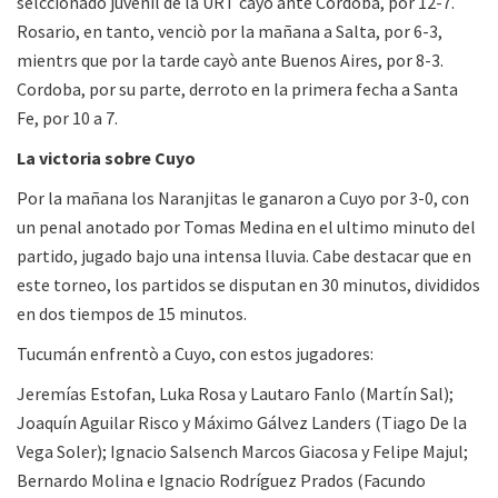
selccionado juvenil de la URT cayó ante Córdoba, por 12-7.
Rosario, en tanto, venciò por la mañana a Salta, por 6-3,
mientrs que por la tarde cayò ante Buenos Aires, por 8-3.
Cordoba, por su parte, derroto en la primera fecha a Santa
Fe, por 10 a 7.
La victoria sobre Cuyo
Por la mañana los Naranjitas le ganaron a Cuyo por 3-0, con
un penal anotado por Tomas Medina en el ultimo minuto del
partido, jugado bajo una intensa lluvia. Cabe destacar que en
este torneo, los partidos se disputan en 30 minutos, divididos
en dos tiempos de 15 minutos.
Tucumán enfrentò a Cuyo, con estos jugadores:
Jeremías Estofan, Luka Rosa y Lautaro Fanlo (Martín Sal);
Joaquín Aguilar Risco y Máximo Gálvez Landers (Tiago De la
Vega Soler); Ignacio Salsench Marcos Giacosa y Felipe Majul;
Bernardo Molina e Ignacio Rodríguez Prados (Facundo