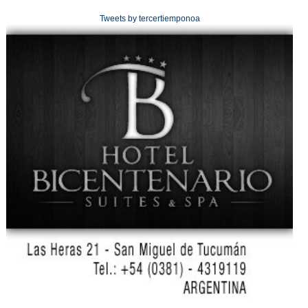
Tweets by tercertiemponoa