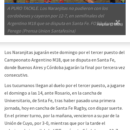
A PURO TACKLE. Los Naranjitas no pudieron con los
cordobeses y cayeron por 12-7, en semifinales del
Argentino M18 que se disputa en Santa Fe. FOTO: Franco
Ampliar (2 fotos)
Perego (Prensa Union Santafesina)
Los Naranjitas jugarán este domingo por el tercer puesto del
Campeonato Argentino M18, que se disputa en Santa Fe,
donde Buenos Aires y Córdoba jugarán la final por tercera vez
consecutivs.
Los tucumanos llegan al duelo por el tercer puesto, a jugarse
el domingo a las 14, ante Rosario, en la cancha de
Universitario, de Snta Fe, tras haber pasado una primera
jornada, hoy en cancha de Santa Fe Rugby, con dispar suerte.
En el primer turno, por la mañana, vencieron a su par de la
Unión de Cuyo, por 3-0, mientras que por la tarde el