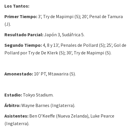
Los Tantos:
Primer Tiempo:
3', Try de Mapimpi (S); 20', Penal de Tamura
(J).
Resultado Parcial:
Japón 3, Sudáfrica 5.
Segundo Tiempo:
4, 8 y 13', Penales de Pollard (S); 25', Gol de
Pollard por Try de De Klerk (S); 30', Try de Mapimpi (S).
Amonestado:
10' PT, Mtawarira (S).
Estadio:
Tokyo Stadium.
Árbitro:
Wayne Barnes (Inglaterra).
Asistentes:
Ben O’Keeffe (Nueva Zelanda), Luke Pearce
(Inglaterra).