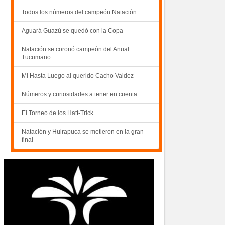
Todos los números del campeón Natación
Aguará Guazú se quedó con la Copa
Natación se coronó campeón del Anual
Tucumano
Mi Hasta Luego al querido Cacho Valdez
Números y curiosidades a tener en cuenta
El Torneo de los Hatt-Trick
Natación y Huirapuca se metieron en la gran
final