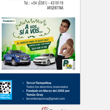
TercerTiempoNoa
Todos los derechos reservados
Fundado en Marzo del 2000 por
Tomás Gray
tercertiemponoa@gmail.com