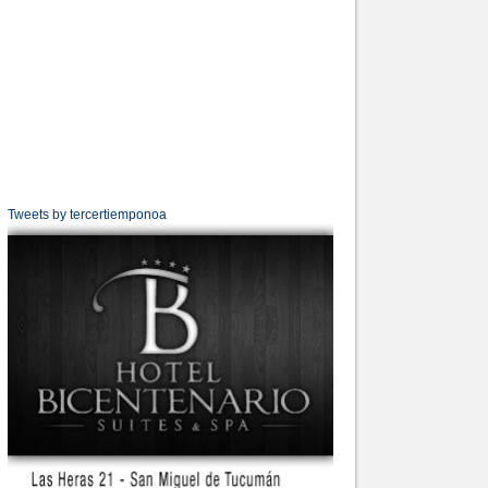
Tweets by tercertiemponoa