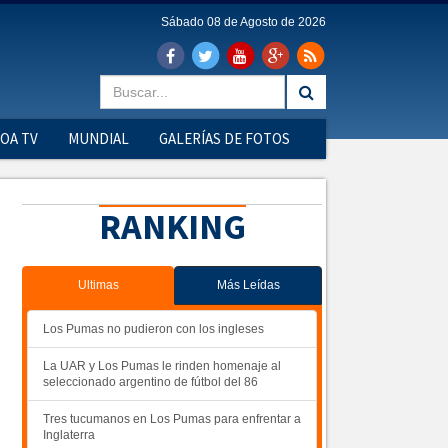
Sábado 08 de Agosto de 2026
OA TV
MUNDIAL
GALERÍAS DE FOTOS
RANKING
Ultimas
Más Leídas
Los Pumas no pudieron con los ingleses
La UAR y Los Pumas le rinden homenaje al
seleccionado argentino de fútbol del 86
Tres tucumanos en Los Pumas para enfrentar a
Inglaterra