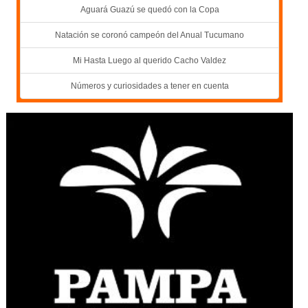
Aguará Guazú se quedó con la Copa
Natación se coronó campeón del Anual Tucumano
Mi Hasta Luego al querido Cacho Valdez
Números y curiosidades a tener en cuenta