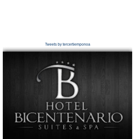
Tweets by tercertiemponoa