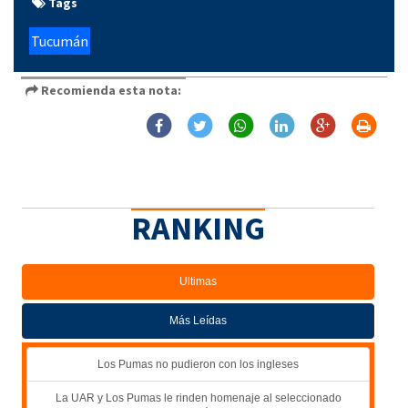
Tags
Tucumán
Recomienda esta nota:
RANKING
Ultimas
Más Leídas
Los Pumas no pudieron con los ingleses
La UAR y Los Pumas le rinden homenaje al seleccionado