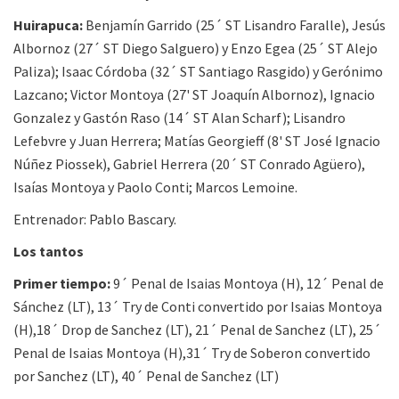
Huirapuca:
Benjamín Garrido (25´ ST Lisandro Faralle), Jesús
Albornoz (27´ ST Diego Salguero) y Enzo Egea (25´ ST Alejo
Paliza); Isaac Córdoba (32´ ST Santiago Rasgido) y Gerónimo
Lazcano; Victor Montoya (27' ST Joaquín Albornoz), Ignacio
Gonzalez y Gastón Raso (14´ ST Alan Scharf); Lisandro
Lefebvre y Juan Herrera; Matías Georgieff (8' ST José Ignacio
Núñez Piossek), Gabriel Herrera (20´ ST Conrado Agüero),
Isaías Montoya y Paolo Conti; Marcos Lemoine.
Entrenador: Pablo Bascary.
Los tantos
Primer tiempo:
9´ Penal de Isaias Montoya (H), 12´ Penal de
Sánchez (LT), 13´ Try de Conti convertido por Isaias Montoya
(H),18´ Drop de Sanchez (LT), 21´ Penal de Sanchez (LT), 25´
Penal de Isaias Montoya (H),31´ Try de Soberon convertido
por Sanchez (LT), 40´ Penal de Sanchez (LT)