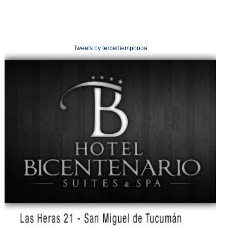
Tweets by tercertiemponoa