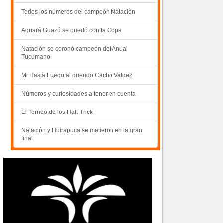
Todos los números del campeón Natación
Aguará Guazú se quedó con la Copa
Natación se coronó campeón del Anual
Tucumano
Mi Hasta Luego al querido Cacho Valdez
Números y curiosidades a tener en cuenta
El Torneo de los Hatt-Trick
Natación y Huirapuca se metieron en la gran
final