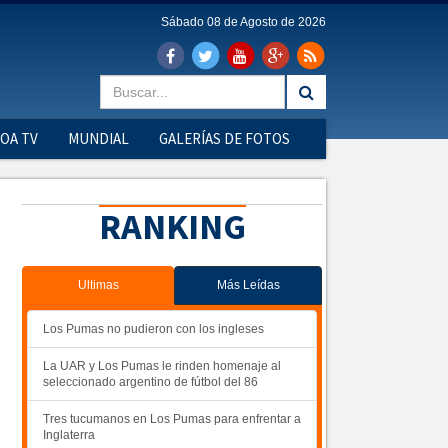
Sábado 08 de Agosto de 2026
OA TV
MUNDIAL
GALERÍAS DE FOTOS
RANKING
Ultimas
Más Leídas
Los Pumas no pudieron con los ingleses
La UAR y Los Pumas le rinden homenaje al
seleccionado argentino de fútbol del 86
Tres tucumanos en Los Pumas para enfrentar a
Inglaterra