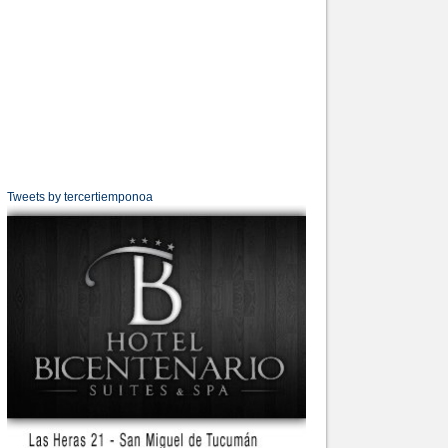
Tweets by tercertiemponoa