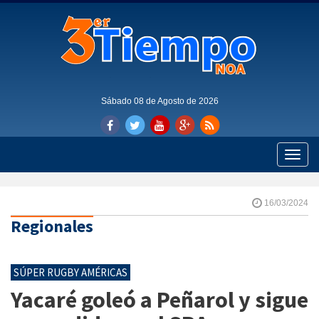
Sábado 08 de Agosto de 2026
Toggle
naviga
16/03/2024
Regionales
SÚPER RUGBY AMÉRICAS
Yacaré goleó a Peñarol y sigue