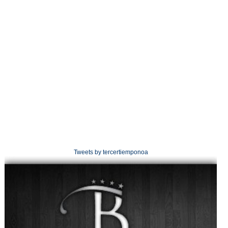
Tweets by tercertiemponoa