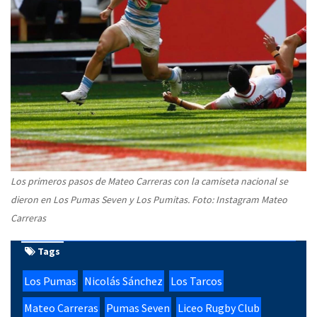
Los primeros pasos de Mateo Carreras con la camiseta nacional se
dieron en Los Pumas Seven y Los Pumitas. Foto: Instagram Mateo
Carreras
Tags
Los Pumas
Nicolás Sánchez
Los Tarcos
Mateo Carreras
Pumas Seven
Liceo Rugby Club