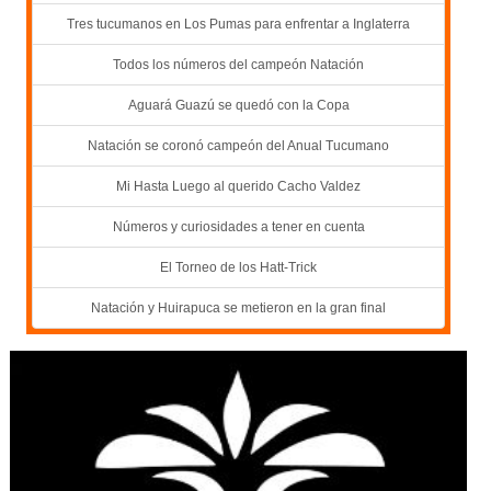
Tres tucumanos en Los Pumas para enfrentar a Inglaterra
Todos los números del campeón Natación
Aguará Guazú se quedó con la Copa
Natación se coronó campeón del Anual Tucumano
Mi Hasta Luego al querido Cacho Valdez
Números y curiosidades a tener en cuenta
El Torneo de los Hatt-Trick
Natación y Huirapuca se metieron en la gran final