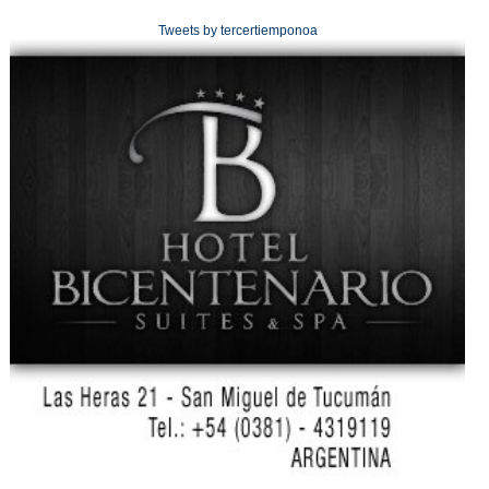
Tweets by tercertiemponoa