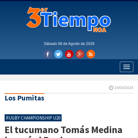
Sábado 08 de Agosto de 2026
Toggle
naviga
16/04/2024
Los Pumitas
RUGBY CHAMPIONSHIP U20
El tucumano Tomás Medina