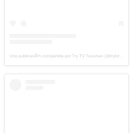
Una publicaciÃ³n compartida por Try TV Tucuman (@trytvtucuman)