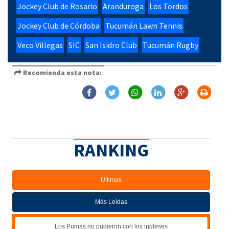
Jockey Club de Rosario
Aranduroga
Los Tordos
Jockey Club de Córdoba
Tucumán Lawn Tennis
Veco Villegas
SIC
San Isidro Club
Tucumán Rugby
Recomienda esta nota:
RANKING
Ultimas
Más Leídas
Los Pumas no pudieron con los ingleses