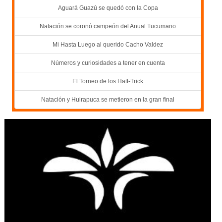
Aguará Guazú se quedó con la Copa
Natación se coronó campeón del Anual Tucumano
Mi Hasta Luego al querido Cacho Valdez
Números y curiosidades a tener en cuenta
El Torneo de los Hatt-Trick
Natación y Huirapuca se metieron en la gran final