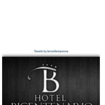
Tweets by tercertiemponoa