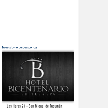
Tweets by tercertiemponoa