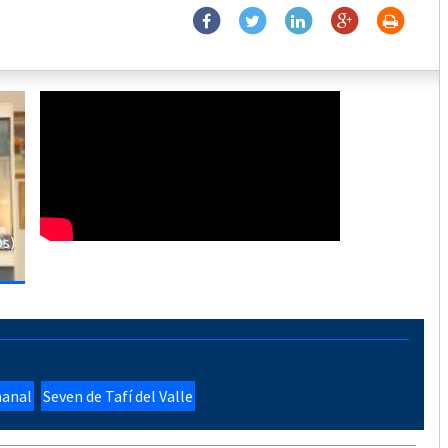
os)
manal
Seven de Tafí del Valle