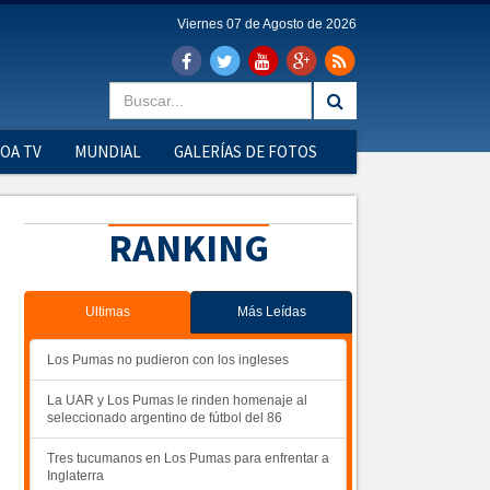
Viernes 07 de Agosto de 2026
OA TV
MUNDIAL
GALERÍAS DE FOTOS
RANKING
Ultimas
Más Leídas
Los Pumas no pudieron con los ingleses
La UAR y Los Pumas le rinden homenaje al
seleccionado argentino de fútbol del 86
Tres tucumanos en Los Pumas para enfrentar a
Inglaterra