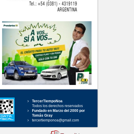
TercerTiempoNoa
Todos los derechos reservados
Fundado en Marzo del 2000 por
Tomás Gray
tercertiemponoa@gmail.com