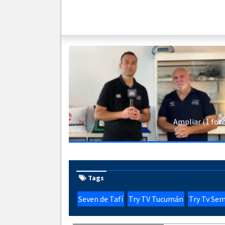
Ampliar (1 fot
Tags
Seven de Tafí
Try TV Tucumán
Try Tv Se