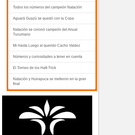
Todos los números del campeón Natación
Aguará Guazú se quedó con la Copa
Natación se coronó campeón del Anual
Tucumano
Mi Hasta Luego al querido Cacho Valdez
Números y curiosidades a tener en cuenta
El Torneo de los Hatt-Trick
Natación y Huirapuca se metieron en la gran
final