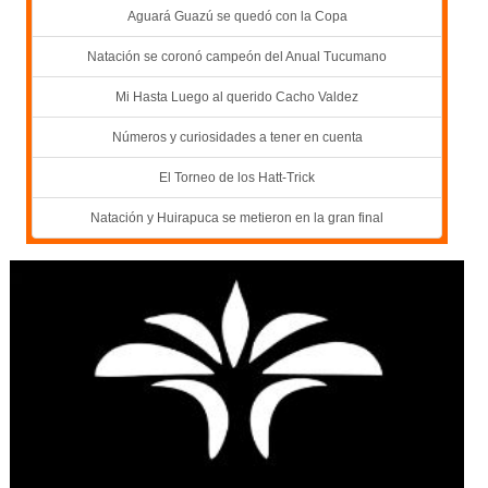
Aguará Guazú se quedó con la Copa
Natación se coronó campeón del Anual Tucumano
Mi Hasta Luego al querido Cacho Valdez
Números y curiosidades a tener en cuenta
El Torneo de los Hatt-Trick
Natación y Huirapuca se metieron en la gran final