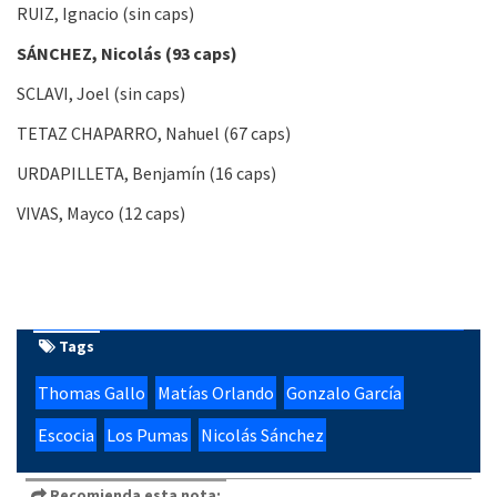
RUIZ, Ignacio (sin caps)
SÁNCHEZ, Nicolás (93 caps)
SCLAVI, Joel (sin caps)
TETAZ CHAPARRO, Nahuel (67 caps)
URDAPILLETA, Benjamín (16 caps)
VIVAS, Mayco (12 caps)
Tags
Thomas Gallo
Matías Orlando
Gonzalo García
Escocia
Los Pumas
Nicolás Sánchez
Recomienda esta nota: