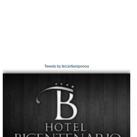
Tweets by tercertiemponoa