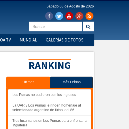
Sábado 08 de Agosto de 2026
OA TV
MUNDIAL
GALERÍAS DE FOTOS
RANKING
Ultimas
Más Leídas
Los Pumas no pudieron con los ingleses
La UAR y Los Pumas le rinden homenaje al
seleccionado argentino de fútbol del 86
Tres tucumanos en Los Pumas para enfrentar a
Inglaterra