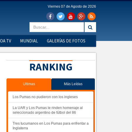
Viernes 07 de Agosto de 2026
OA TV
MUNDIAL
GALERÍAS DE FOTOS
RANKING
Ultimas
Más Leídas
Los Pumas no pudieron con los ingleses
La UAR y Los Pumas le rinden homenaje al
seleccionado argentino de fútbol del 86
Tres tucumanos en Los Pumas para enfrentar a
Inglaterra