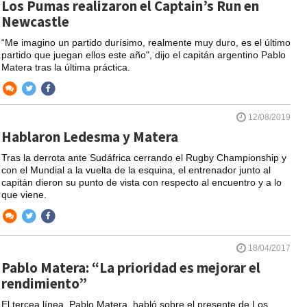
Los Pumas realizaron el Captain’s Run en
Newcastle
“Me imagino un partido durísimo, realmente muy duro, es el último
partido que juegan ellos este año", dijo el capitán argentino Pablo
Matera tras la última práctica.
12/08/2019
Hablaron Ledesma y Matera
Tras la derrota ante Sudáfrica cerrando el Rugby Championship y
con el Mundial a la vuelta de la esquina, el entrenador junto al
capitán dieron su punto de vista con respecto al encuentro y a lo
que viene.
18/04/2017
Pablo Matera: “La prioridad es mejorar el
rendimiento”
El tercea línea, Pablo Matera, habló sobre el presente de Los