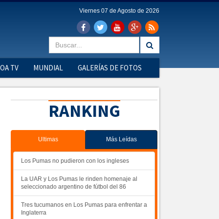
Viernes 07 de Agosto de 2026
OA TV
MUNDIAL
GALERÍAS DE FOTOS
RANKING
Ultimas
Más Leídas
Los Pumas no pudieron con los ingleses
La UAR y Los Pumas le rinden homenaje al
seleccionado argentino de fútbol del 86
Tres tucumanos en Los Pumas para enfrentar a
Inglaterra