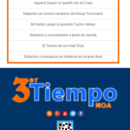
Aguará Guazú se quedó con la Copa
Natación se coronó campeón del Anual Tucumano
Mi Hasta Luego al querido Cacho Valdez
Números y curiosidades a tener en cuenta
El Torneo de los Hatt-Trick
Natación y Huirapuca se metieron en la gran final